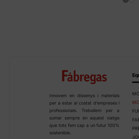
Equ
MO
Innovem en dissenys i materials
MO
per a estar al costat d’empreses i
professionals. Treballem per a
FU
sumar sempre en aquest viatge
FA
que tots fem cap a un futur 100%
PR
sostenible.
JO