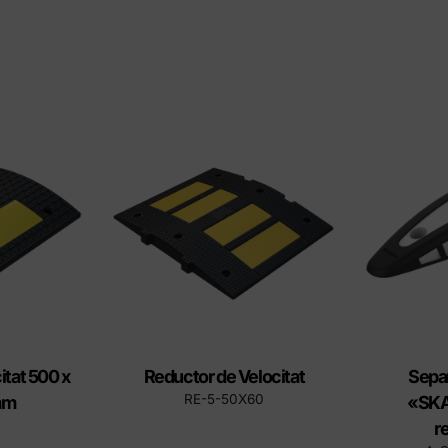
itat 500 x
Reductor de Velocitat
Separ
RE-5-50X60
mm
«SKA
re