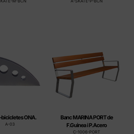
SKATE-M-BCN
A-SKATE-P-BCN
-bicicletes ONA.
Banc MARINA PORT de
A-03
F.Guinea i P.Acero
C-1006-PORT