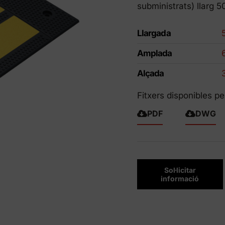
subministrats) llarg
ctes Eco-Friendly
Llargada
Amplada
Alçada
Fitxers disponibles pe
PDF
DWG
Sol·licitar
informació