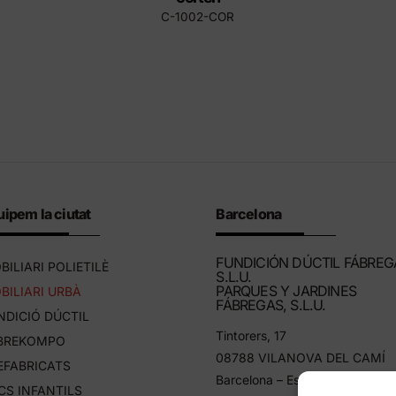
C-1002-COR
ipem la ciutat
Barcelona
FUNDICIÓN DÚCTIL FÁBREG
BILIARI POLIETILÈ
S.L.U.
PARQUES Y JARDINES
BILIARI URBÀ
FÁBREGAS, S.L.U.
NDICIÓ DÚCTIL
Tintorers, 17
BREKOMPO
08788 VILANOVA DEL CAMÍ
EFABRICATS
Barcelona – Espanya
CS INFANTILS