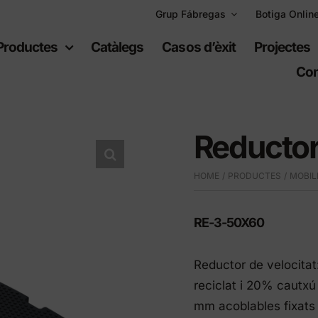
Grup Fábregas
Botiga Onlin
Productes
Catàlegs
Casos d’èxit
Projectes
Con
Reductor
HOME
PRODUCTES
MOBIL
uipament
Espais
bà
recreatius
RE-3-50X60
Reductor de velocita
ari urbà
Jocs infantils
reciclat i 20% cautx
ari de polietilè
Equipament esportiu
mm acoblables fixats
t