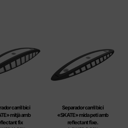
ador carril bici
Separador carril bici
TE» mitjà amb
«SKATE» mida peti amb
flectant fix
reflectant fixe.