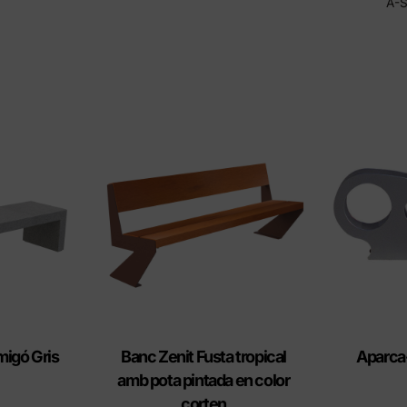
A-
migó Gris
Banc Zenit Fusta tropical
Aparca
amb pota pintada en color
corten