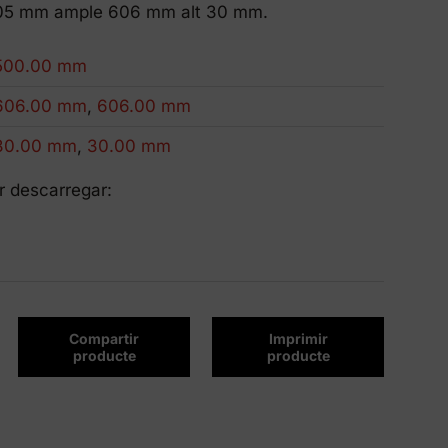
Productes Eco-Friendly
 505 mm ample 606 mm alt 30 mm.
Innovem per ser més sostenibles.
500.00 mm
606.00 mm
,
606.00 mm
30.00 mm
,
30.00 mm
r descarregar:
Compartir
Imprimir
producte
producte