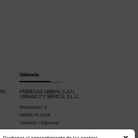
València
AS,
FÁBREGAS URBAN, S.A.U.
URBANCITY IBÉRICA, S.L.U.
Montdúber, 3
46960 ALDAIA
Valencia – Espanya
+34 96 151 53 44
Gestionar el consentimiento de las cookies