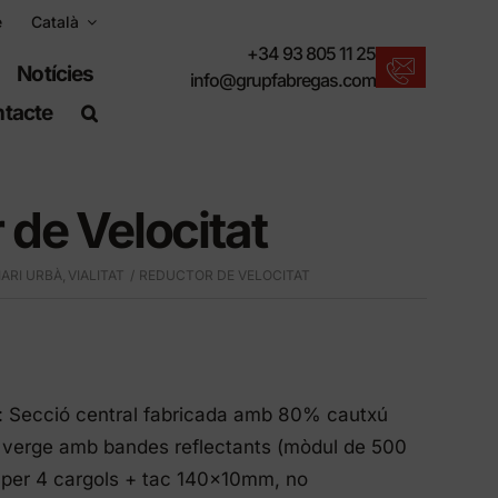
e
Català
+34 93 805 11 25
Notícies
info@grupfabregas.com
tacte
Novetats Fábregas
Us oferim l'últim en mobiliari urbà.
 de Velocitat
Descarregar catàlegs
Format electrònic, més respectuós.
IARI URBÀ
VIALITAT
REDUCTOR DE VELOCITAT
Normes UNE-EN-124
Articles adequats per a obra civil.
Informació de Materials
Productes fabricats per resistir.
t: Secció central fabricada amb 80% cautxú
Cercador avançat
ú verge amb bandes reflectants (mòdul de 500
Una drecera per localitzar productes.
 per 4 cargols + tac 140x10mm, no