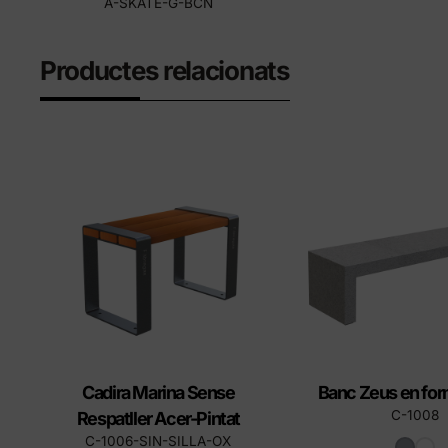
A-SKATE-G-BCN
Productes relacionats
Cadira Marina Sense
Banc Zeus en for
C-1008
Respatller Acer-Pintat
C-1006-SIN-SILLA-OX