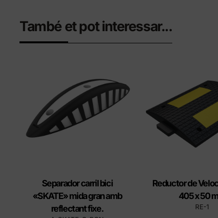
També et pot interessar...
Separador carril bici
Reductor de Veloc
«SKATE» mida gran amb
405 x 50 
RE-1
reflectant fixe.