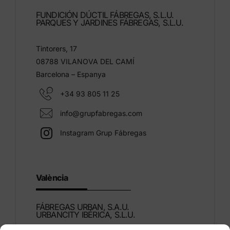
FUNDICIÓN DÚCTIL FÁBREGAS, S.L.U.
PARQUES Y JARDINES FÁBREGAS, S.L.U.
Tintorers, 17
08788 VILANOVA DEL CAMÍ
Barcelona – Espanya
+34 93 805 11 25
info@grupfabregas.com
Instagram Grup Fábregas
València
FÁBREGAS URBAN, S.A.U.
URBANCITY IBÉRICA, S.L.U.