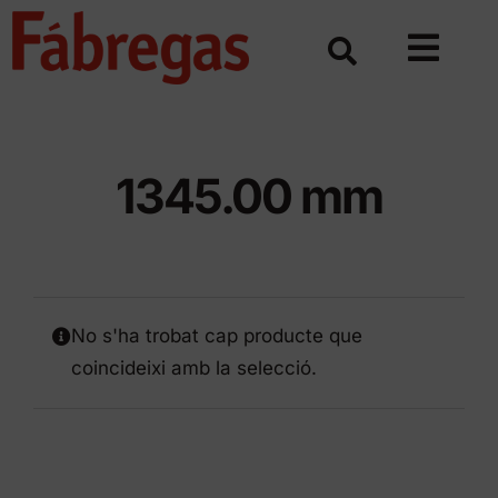
Skip
to
content
1345.00 mm
No s'ha trobat cap producte que
coincideixi amb la selecció.