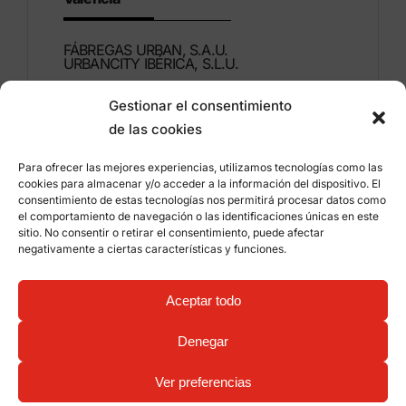
FÁBREGAS URBAN, S.A.U.
URBANCITY IBÉRICA, S.L.U.
Gestionar el consentimiento
Montdúber, 3
de las cookies
46960 ALDAIA
Valencia – Espanya
Para ofrecer las mejores experiencias, utilizamos tecnologías como las
cookies para almacenar y/o acceder a la información del dispositivo. El
+34 96 151 53 44
consentimiento de estas tecnologías nos permitirá procesar datos como
el comportamiento de navegación o las identificaciones únicas en este
info@grupfabregas.com
sitio. No consentir o retirar el consentimiento, puede afectar
negativamente a ciertas características y funciones.
Grup Fábregas
Accés distribuïdors
Avís legal
Política de privacitat
Aceptar todo
Informació sobre les cookies
©
2026 Grup Fábregas, S.L.U. – Equipament i mobiliari
Denegar
urbà ECO Friendly –
Diseny web: qualitystudio
Ver preferencias