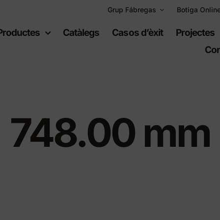
Grup Fábregas
Botiga Onlin
Productes
Catàlegs
Casos d’èxit
Projectes
Con
748.00 mm
uipament
Espais
bà
recreatius
ari urbà
Jocs infantils
ari de polietilè
Equipament esportiu
t