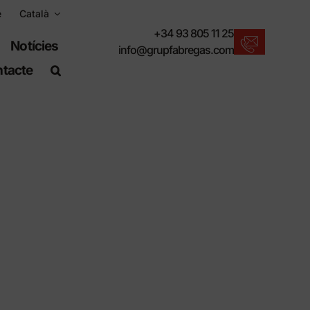
e
Català
+34 93 805 11 25
Notícies
info@grupfabregas.com
tacte
Novetats Fábregas
Us oferim l'últim en mobiliari urbà.
Descarregar catàlegs
Format electrònic, més respectuós.
Normes UNE-EN-124
Articles adequats per a obra civil.
Informació de Materials
Productes fabricats per resistir.
Cercador avançat
Una drecera per localitzar productes.