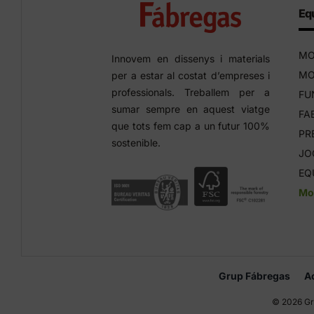
Equ
MO
Innovem en dissenys i materials
MO
per a estar al costat d’empreses i
professionals. Treballem per a
FU
sumar sempre en aquest viatge
FA
que tots fem cap a un futur 100%
PR
sostenible.
JO
EQ
Mob
Grup Fábregas
A
©
2026 Gr