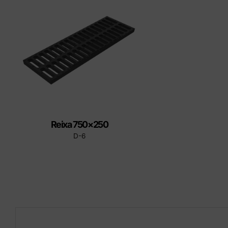
tapes
Produ
Reixa 750×250
D-6