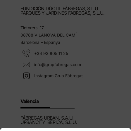
FUNDICIÓN DÚCTIL FÁBREGAS, S.L.U.
PARQUES Y JARDINES FÁBREGAS, S.L.U.
Tintorers, 17
08788 VILANOVA DEL CAMÍ
Barcelona – Espanya
+34 93 805 11 25
info@grupfabregas.com
Instagram Grup Fábregas
València
FÁBREGAS URBAN, S.A.U.
URBANCITY IBÉRICA, S.L.U.