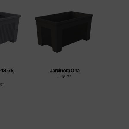
ctes Eco-Friendly
-18-75,
Jardinera Ona
J-18-75
AST