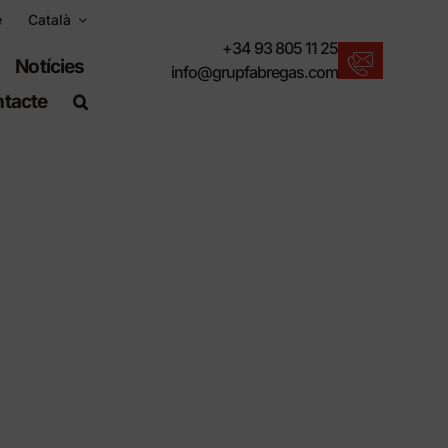
e
Català
+34 93 805 11 25
Notícies
info@grupfabregas.com
tacte
Novetats Fábregas
Us oferim l'últim en mobiliari urbà.
Descarregar catàlegs
Format electrònic, més respectuós.
Normes UNE-EN-124
Articles adequats per a obra civil.
Informació de Materials
Productes fabricats per resistir.
Cercador avançat
Una drecera per localitzar productes.