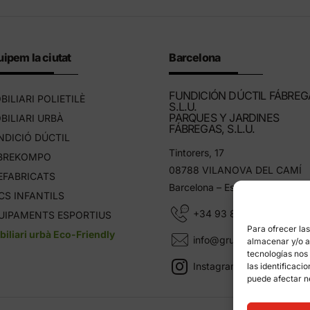
ipem la ciutat
Barcelona
FUNDICIÓN DÚCTIL FÁBREG
BILIARI POLIETILÈ
S.L.U.
PARQUES Y JARDINES
BILIARI URBÀ
FÁBREGAS, S.L.U.
NDICIÓ DÚCTIL
Tintorers, 17
BREKOMPO
08788 VILANOVA DEL CAMÍ
EFABRICATS
Barcelona – Espanya
CS INFANTILS
+34 93 805 11 25
UIPAMENTS ESPORTIUS
Para ofrecer la
iliari urbà Eco-Friendly
info@grupfabregas.com
almacenar y/o ac
tecnologías nos
Instagram Grup Fábregas
las identificaci
puede afectar n