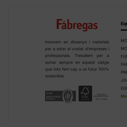
Equ
MO
Innovem en dissenys i materials
MO
per a estar al costat d’empreses i
professionals. Treballem per a
FU
sumar sempre en aquest viatge
FA
que tots fem cap a un futur 100%
PR
sostenible.
JO
EQ
Mob