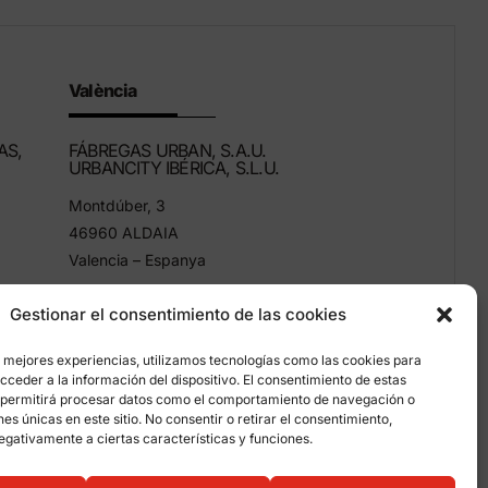
València
AS,
FÁBREGAS URBAN, S.A.U.
URBANCITY IBÉRICA, S.L.U.
Montdúber, 3
46960 ALDAIA
Valencia – Espanya
+34 96 151 53 44
Gestionar el consentimiento de las cookies
info@grupfabregas.com
s mejores experiencias, utilizamos tecnologías como las cookies para
ceder a la información del dispositivo. El consentimiento de estas
 permitirá procesar datos como el comportamiento de navegación o
ones únicas en este sitio. No consentir o retirar el consentimiento,
egativamente a ciertas características y funciones.