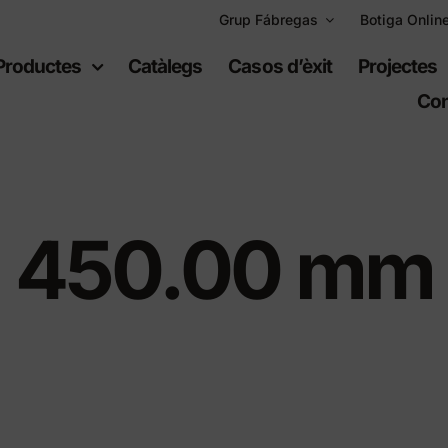
Grup Fábregas
Botiga Onlin
Productes
Catàlegs
Casos d’èxit
Projectes
Con
450.00 mm
uipament
Espais
bà
recreatius
ari urbà
Jocs infantils
ari de polietilè
Equipament esportiu
t