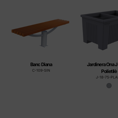
tapes
Produ
Banc Diana
Jardinera Ona J
C-109-SIN
Polietilè
J-18-75-PL