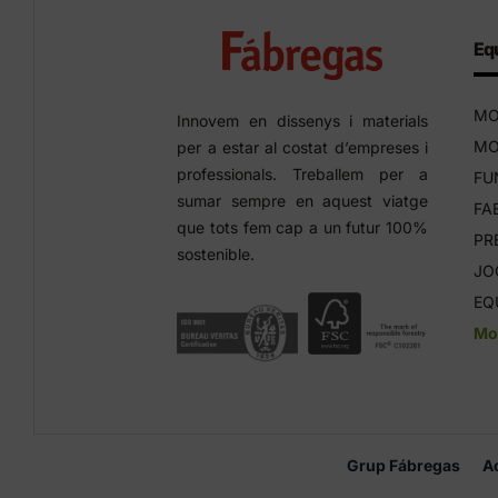
Equ
MO
Innovem en dissenys i materials
MO
per a estar al costat d’empreses i
professionals. Treballem per a
FU
sumar sempre en aquest viatge
FA
que tots fem cap a un futur 100%
PR
sostenible.
JO
EQ
Mob
Grup Fábregas
A