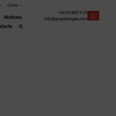
e
Català
+34 93 805 11 25
Notícies
info@grupfabregas.com
tacte
Novetats Fábregas
Us oferim l'últim en mobiliari urbà.
Descarregar catàlegs
Format electrònic, més respectuós.
Normes UNE-EN-124
Articles adequats per a obra civil.
Informació de Materials
Productes fabricats per resistir.
Cercador avançat
Una drecera per localitzar productes.