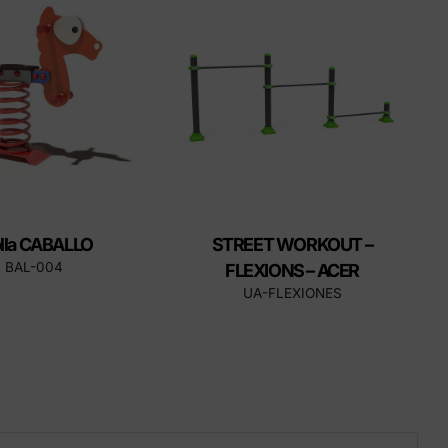
Productes Eco-Friendly
Innovem per ser més sostenibles.
lla CABALLO
STREET WORKOUT –
BAL-004
FLEXIONS – ACER
UA-FLEXIONES