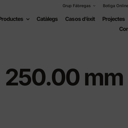
Grup Fábregas
Botiga Onlin
Productes
Catàlegs
Casos d’èxit
Projectes
Con
250.00 mm
uipament
Espais
bà
recreatius
ari urbà
Jocs infantils
ari de polietilè
Equipament esportiu
t