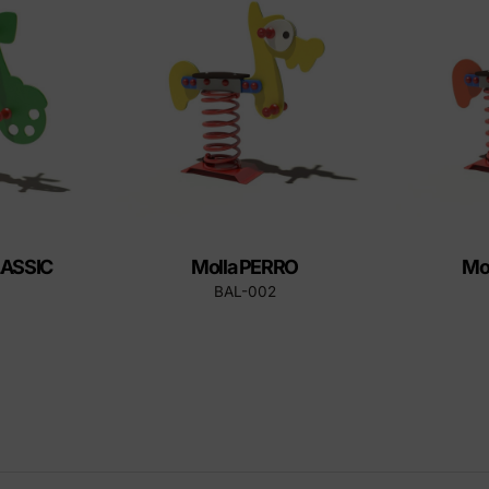
ctes Eco-Friendly
LASSIC
Molla PERRO
Mo
BAL-002