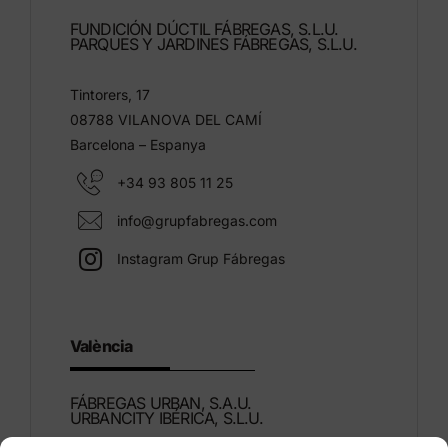
FUNDICIÓN DÚCTIL FÁBREGAS, S.L.U.
PARQUES Y JARDINES FÁBREGAS, S.L.U.
Tintorers, 17
08788 VILANOVA DEL CAMÍ
Barcelona – Espanya
+34 93 805 11 25
info@grupfabregas.com
Instagram Grup Fábregas
València
FÁBREGAS URBAN, S.A.U.
URBANCITY IBÉRICA, S.L.U.