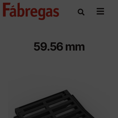
Skip
to
content
59.56 mm