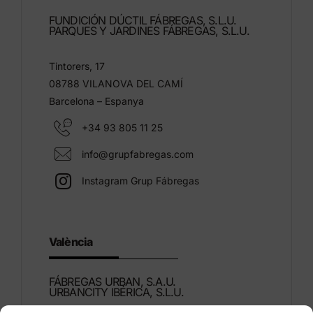
FUNDICIÓN DÚCTIL FÁBREGAS, S.L.U.
PARQUES Y JARDINES FÁBREGAS, S.L.U.
Tintorers, 17
08788 VILANOVA DEL CAMÍ
Barcelona – Espanya
+34 93 805 11 25
info@grupfabregas.com
Instagram Grup Fábregas
València
FÁBREGAS URBAN, S.A.U.
URBANCITY IBÉRICA, S.L.U.