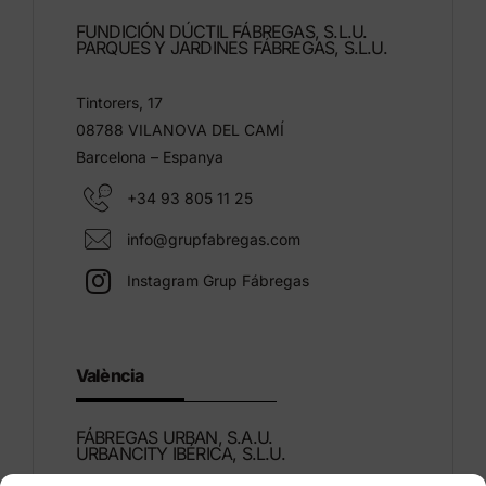
FUNDICIÓN DÚCTIL FÁBREGAS, S.L.U.
PARQUES Y JARDINES FÁBREGAS, S.L.U.
Tintorers, 17
08788 VILANOVA DEL CAMÍ
Barcelona – Espanya
+34 93 805 11 25
info@grupfabregas.com
Instagram Grup Fábregas
València
FÁBREGAS URBAN, S.A.U.
URBANCITY IBÉRICA, S.L.U.