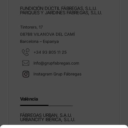
FUNDICIÓN DÚCTIL FÁBREGAS, S.L.U.
PARQUES Y JARDINES FÁBREGAS, S.L.U.
Tintorers, 17
08788 VILANOVA DEL CAMÍ
Barcelona – Espanya
+34 93 805 11 25
info@grupfabregas.com
Instagram Grup Fábregas
València
FÁBREGAS URBAN, S.A.U.
URBANCITY IBÉRICA, S.L.U.