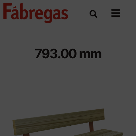
Skip
to
content
793.00 mm