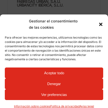
FÁBREGAS URBAN, S.A.U.
URBANCITY IBÉRICA, S.L.U.
Montdúber, 3
Gestionar el consentimiento
46960 ALDAIA
de las cookies
Valencia – España
Para ofrecer las mejores experiencias, utilizamos tecnologías como las
+34 96 151 53 44
cookies para almacenar y/o acceder a la información del dispositivo. El
consentimiento de estas tecnologías nos permitirá procesar datos como
info@grupfabregas.com
el comportamiento de navegación o las identificaciones únicas en este
sitio. No consentir o retirar el consentimiento, puede afectar
negativamente a ciertas características y funciones.
Grup Fábregas
Acceso distribuidores
Aviso legal
Política de privacidad
Aceptar todo
Información sobre cookies
©
2026 Grup Fábregas, S.L.U. – Equipamiento y
mobiliario urbano ECO Friendly –
Diseño web:
Denegar
qualitystudio
Ver preferencias
Información sobre cookies
Política de privacidad
Aviso legal