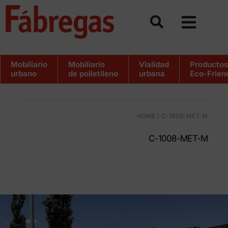
Saltar
al
contenido
Mobiliario
Mobiliario
Vialidad
Productos
urbano
de polietileno
urbana
Eco-Frien
HOME
C-1008-MET-M
C-1008-MET-M