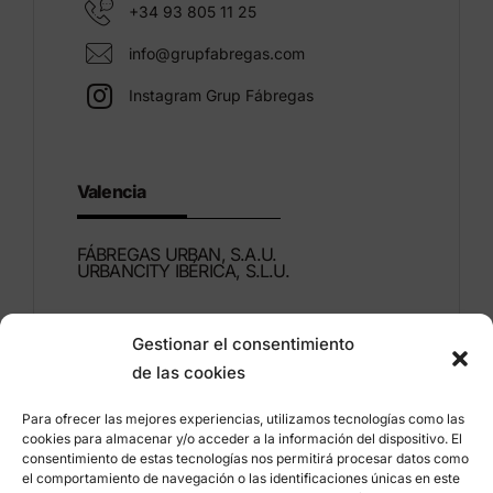
+34 93 805 11 25
info@grupfabregas.com
Instagram Grup Fábregas
Valencia
FÁBREGAS URBAN, S.A.U.
URBANCITY IBÉRICA, S.L.U.
Montdúber, 3
Gestionar el consentimiento
46960 ALDAIA
de las cookies
Valencia – España
Para ofrecer las mejores experiencias, utilizamos tecnologías como las
+34 96 151 53 44
cookies para almacenar y/o acceder a la información del dispositivo. El
consentimiento de estas tecnologías nos permitirá procesar datos como
info@grupfabregas.com
el comportamiento de navegación o las identificaciones únicas en este