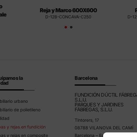
o
Reja y Marco 600X600
ale
D-12B-CONCAVA-C250
D-1
uipamos la
Barcelona
udad
FUNDICIÓN DÚCTIL FÁBREG
S.L.U.
iliario urbano
PARQUES Y JARDINES
FÁBREGAS, S.L.U.
iliario de polietileno
lidad
Tintorers, 17
as y rejas en fundición
08788 VILANOVA DEL CAMÍ
as y rejas en composite
Barcelona – España