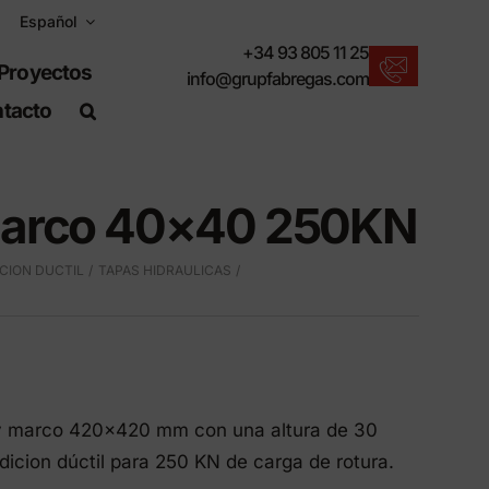
Español
+34 93 805 11 25
Proyectos
info@grupfabregas.com
tacto
Nuevos productos
Para un entorno urbano sostenible.
Marco 40×40 250KN
Descargar catálogos
Formato electrónico, más respetuoso.
CION DUCTIL
TAPAS HIDRAULICAS
Normas UNE-EN-124
Artículos adecuados para obra civil.
Información de Materiales
Productos fabricados para resistir.
 marco 420×420 mm con una altura de 30
Buscador avanzado
o
Un atajo para localizar productos.
dicion dúctil para 250 KN de carga de rotura.