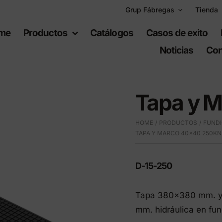
Grup Fábregas
Tienda
me
Productos
Catálogos
Casos de exito
Noticias
Con
Tapa y 
HOME
PRODUCTOS
FUNDI
uipamiento
Espacios
TAPA Y MARCO 40×40 250KN
bano
recreativos
D-15-250
iario urbano
Juegos infantiles
Tapa 380×380 mm. y
ario de polietileno
Equipamiento deportiv
mm. hidráulica en fun
ad