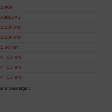
Productos Eco-Friendly
250KN
Innovamos para ser más sostenibles.
FABREGAS
422.00 mm
422.00 mm
25.80 mm
341.00 mm
341.00 mm
341.00 mm
para descargar: