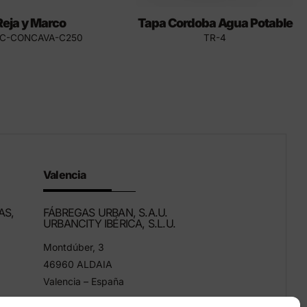
Reja y Marco
Tapa Cordoba Agua Potable
2C-CONCAVA-C250
TR-4
Valencia
AS,
FÁBREGAS URBAN, S.A.U.
URBANCITY IBÉRICA, S.L.U.
Montdúber, 3
46960 ALDAIA
Valencia – España