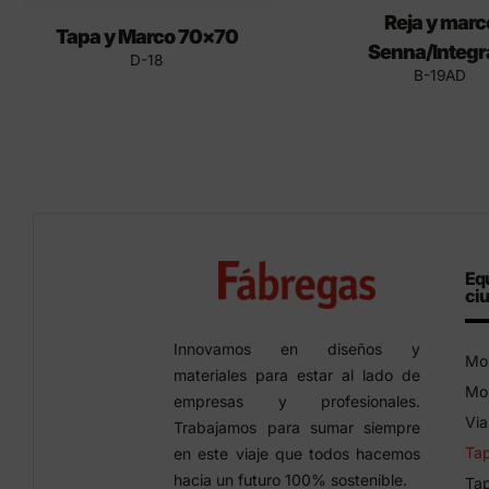
Reja y marc
Tapa y Marco 70×70
Senna/Integr
D-18
B-19AD
Eq
ci
Innovamos en diseños y
Mob
materiales para estar al lado de
Mob
empresas y profesionales.
Via
Trabajamos para sumar siempre
Tap
en este viaje que todos hacemos
hacia un futuro 100% sostenible.
Tap