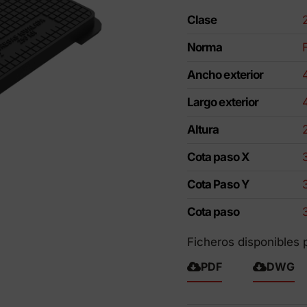
ctos Eco-Friendly
Clase
Norma
Ancho exterior
Largo exterior
Altura
Cota paso X
Cota Paso Y
Cota paso
Ficheros disponibles 
PDF
DWG