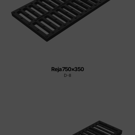
Reja 750×350
D-8