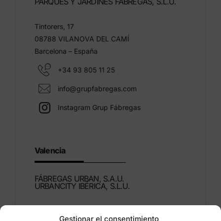
PARQUES Y JARDINES FÁBREGAS, S.L.U.
Tintorers, 17
08788 VILANOVA DEL CAMÍ
Barcelona – España
+34 93 805 11 25
info@grupfabregas.com
Instagram Grup Fábregas
Valencia
FÁBREGAS URBAN, S.A.U.
URBANCITY IBÉRICA, S.L.U.
Montdúber, 3
Gestionar el consentimiento