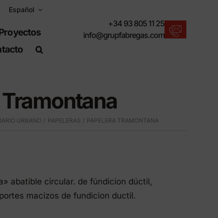
Español
+34 93 805 11 25
Proyectos
info@grupfabregas.com
tacto
Nuevos productos
Para un entorno urbano sostenible.
 Tramontana
Descargar catálogos
Formato electrónico, más respetuoso.
IARIO URBANO
PAPELERAS
PAPELERA TRAMONTANA
Normas UNE-EN-124
Artículos adecuados para obra civil.
Información de Materiales
Productos fabricados para resistir.
 abatible circular. de fúndicion dúctil,
Buscador avanzado
portes macizos de fundicion ductil.
o
Un atajo para localizar productos.