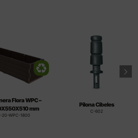
nera Flora WPC –
Pilona Cibeles
0X550X510 mm
C-602
-20-WPC-1800