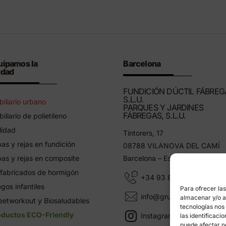
uipamos la
Barcelona
udad
FUNDICIÓN DÚCTIL FÁBREG
S.L.U.
iliario urbano
PARQUES Y JARDINES
FÁBREGAS, S.L.U.
iliario de polietileno
lidad
Tintorers, 17
as y rejas en fundición
08788 VILANOVA DEL CAMÍ
as y rejas en composite
Barcelona – España
fabricados de hormigón
+34 93 805 11 25
gos infantiles
Para ofrecer la
info@grupfabregas.com
almacenar y/o ac
eetworkout y Biosaludables
tecnologías nos
oductos ECO-Friendly
Instagram Grup Fábregas
las identificaci
puede afectar n