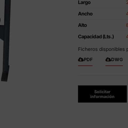
Largo
ctos Eco-Friendly
Ancho
Alto
Capacidad (Lts.)
Ficheros disponibles 
PDF
DWG
Solicitar
información