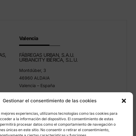
Valencia
AS,
FÁBREGAS URBAN, S.A.U.
URBANCITY IBÉRICA, S.L.U.
Montdúber, 3
46960 ALDAIA
Valencia – España
+34 96 151 53 44
Gestionar el consentimiento de las cookies
info@grupfabregas.com
s mejores experiencias, utilizamos tecnologías como las cookies para
ceder a la información del dispositivo. El consentimiento de estas
 permitirá procesar datos como el comportamiento de navegación o
ones únicas en este sitio. No consentir o retirar el consentimiento,
egativamente a ciertas características y funciones.