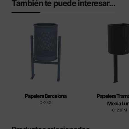
También te puede interesar...
Papelera Barcelona
Papelera Tram
C-23G
Media Lu
C-23FM