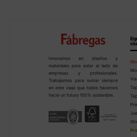
Eq
ci
Innovamos en diseños y
Mob
materiales para estar al lado de
Mob
empresas y profesionales.
Via
Trabajamos para sumar siempre
Tap
en este viaje que todos hacemos
hacia un futuro 100% sostenible.
Tap
Pre
Jue
Str
Pr