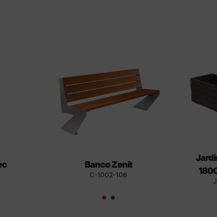
Jardi
ec
Banco Zenit
180
C-1002-106
J