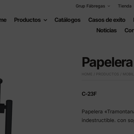
Grup Fábregas
Tienda
me
Productos
Catálogos
Casos de exito
Noticias
Con
Papelera
HOME
PRODUCTOS
MOBIL
uipamiento
Espacios
bano
recreativos
C-23F
Papelera «Tramontana»
iario urbano
Juegos infantiles
indestructible. con so
ario de polietileno
Equipamiento deportiv
ad