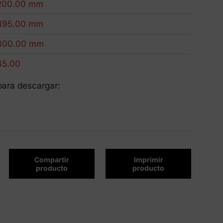
200.00 mm
Productos Eco-Friendly
Innovamos para ser más sostenibles.
495.00 mm
800.00 mm
45.00
para descargar:
Compartir
Imprimir
producto
producto