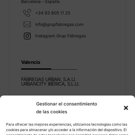
Barcelona – España
+34 93 805 11 25
info@grupfabregas.com
Instagram Grup Fábregas
Valencia
FÁBREGAS URBAN, S.A.U.
URBANCITY IBÉRICA, S.L.U.
Montdúber, 3
Gestionar el consentimiento
46960 ALDAIA
de las cookies
Valencia – España
Para ofrecer las mejores experiencias, utilizamos tecnologías como las
+34 96 151 53 44
cookies para almacenar y/o acceder a la información del dispositivo. El