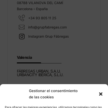
08788 VILANOVA DEL CAMÍ
Barcelona – España
+34 93 805 11 25
info@grupfabregas.com
Instagram Grup Fábregas
Valencia
FÁBREGAS URBAN, S.A.U.
URBANCITY IBÉRICA, S.L.U.
Montdúber, 3
Gestionar el consentimiento
46960 ALDAIA
de las cookies
Valencia – España
Para ofrecer las mejores experiencias, utilizamos tecnologías como las