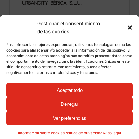
URBANCITY IBÉRICA, S.L.U.
Montdúber, 3
Gestionar el consentimiento
46960 ALDAIA
de las cookies
Valencia – España
Para ofrecer las mejores experiencias, utilizamos tecnologías como las
+34 96 151 53 44
cookies para almacenar y/o acceder a la información del dispositivo. El
consentimiento de estas tecnologías nos permitirá procesar datos como
info@grupfabregas.com
el comportamiento de navegación o las identificaciones únicas en este
sitio. No consentir o retirar el consentimiento, puede afectar
negativamente a ciertas características y funciones.
Grup Fábregas
Acceso distribuidores
Aviso legal
Política de privacidad
Aceptar todo
Información sobre cookies
©
2026 Grup Fábregas, S.L.U. – Equipamiento y
mobiliario urbano ECO Friendly –
Diseño web:
Denegar
qualitystudio
Ver preferencias
Información sobre cookies
Política de privacidad
Aviso legal