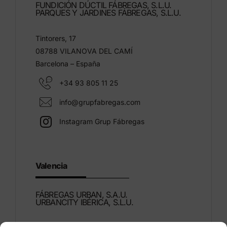
FUNDICIÓN DÚCTIL FÁBREGAS, S.L.U.
PARQUES Y JARDINES FÁBREGAS, S.L.U.
Tintorers, 17
08788 VILANOVA DEL CAMÍ
Barcelona – España
+34 93 805 11 25
info@grupfabregas.com
Instagram Grup Fábregas
Valencia
FÁBREGAS URBAN, S.A.U.
URBANCITY IBÉRICA, S.L.U.