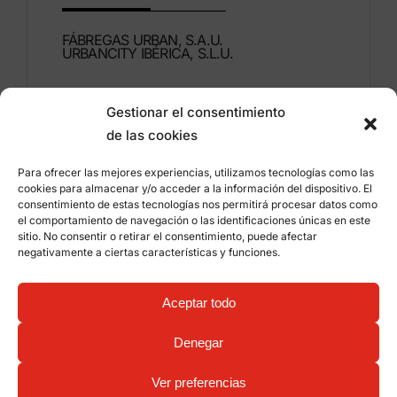
FÁBREGAS URBAN, S.A.U.
URBANCITY IBÉRICA, S.L.U.
Montdúber, 3
Gestionar el consentimiento
46960 ALDAIA
de las cookies
Valencia – España
Para ofrecer las mejores experiencias, utilizamos tecnologías como las
+34 96 151 53 44
cookies para almacenar y/o acceder a la información del dispositivo. El
consentimiento de estas tecnologías nos permitirá procesar datos como
info@grupfabregas.com
el comportamiento de navegación o las identificaciones únicas en este
sitio. No consentir o retirar el consentimiento, puede afectar
negativamente a ciertas características y funciones.
Grup Fábregas
Acceso distribuidores
Aviso legal
Política de privacidad
Aceptar todo
Información sobre cookies
©
2026 Grup Fábregas, S.L.U. – Equipamiento y
mobiliario urbano ECO Friendly –
Diseño web:
Denegar
qualitystudio
Ver preferencias