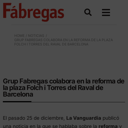
Saltar
al
contenido
HOME
NOTICIAS
GRUP FABREGAS COLABORA EN LA REFORMA DE LA PLAZA
FOLCH I TORRES DEL RAVAL DE BARCELONA
MOBILIARIO URBANO PARA REFORMA Y
REMODELACIÓN
Grup Fabregas colabora en la reforma de
la plaza Folch i Torres del Raval de
Barcelona
El pasado 25 de diciembre,
La Vanguardia
publicó
una noticia en la que se hablaba sobre la
reforma
y