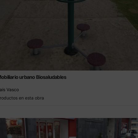
obiliario urbano Biosaludables
aís Vasco
roductos en esta obra