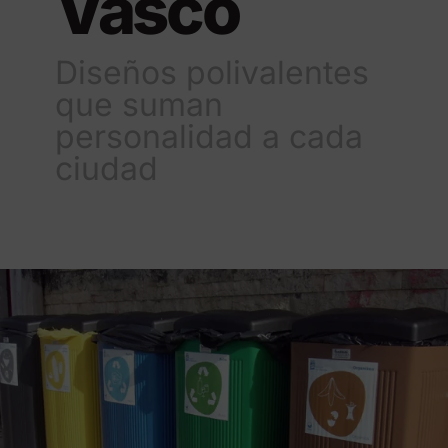
Vasco
Diseños polivalentes
que suman
personalidad a cada
ciudad