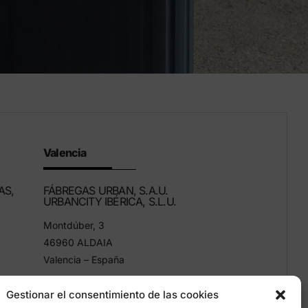
Valencia
AS,
FÁBREGAS URBAN, S.A.U.
URBANCITY IBÉRICA, S.L.U.
Montdúber, 3
46960 ALDAIA
Valencia – España
+34 96 151 53 44
Gestionar el consentimiento de las cookies