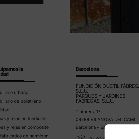
uipamos la
Barcelona
udad
FUNDICIÓN DÚCTIL FÁBREG
S.L.U.
iliario urbano
PARQUES Y JARDINES
FÁBREGAS, S.L.U.
iliario de polietileno
lidad
Tintorers, 17
as y rejas en fundición
08788 VILANOVA DEL CAMÍ
as y rejas en composite
Barcelona – España
fabricados de hormigón
+34 93 805 11 25