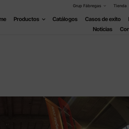
Grup Fábregas
Tienda
me
Productos
Catálogos
Casos de exito
Noticias
Con
uipamiento
Espacios
bano
recreativos
iario urbano
Juegos infantiles
ario de polietileno
Equipamiento deportiv
ad