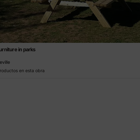
urniture in parks
eville
roductos en esta obra