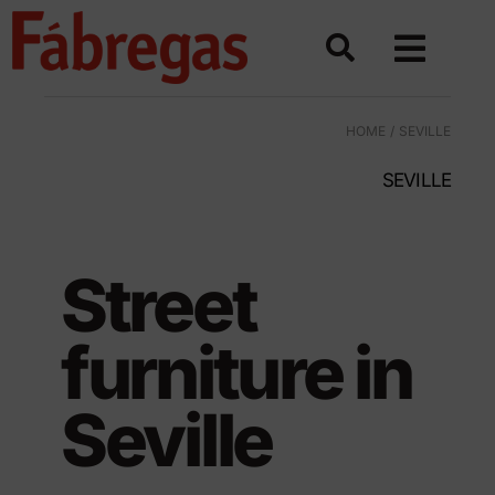
Skip
to
content
HOME
SEVILLE
SEVILLE
Street
furniture in
Seville