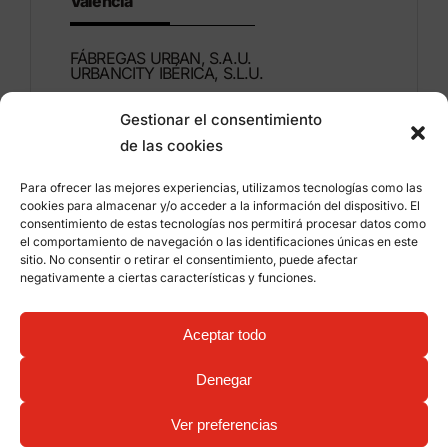
Valencia
FÁBREGAS URBAN, S.A.U.
URBANCITY IBÉRICA, S.L.U.
Gestionar el consentimiento
Montdúber, 3
de las cookies
46960 ALDAIA
Valencia – Spain
Para ofrecer las mejores experiencias, utilizamos tecnologías como las
cookies para almacenar y/o acceder a la información del dispositivo. El
+34 96 151 53 44
consentimiento de estas tecnologías nos permitirá procesar datos como
el comportamiento de navegación o las identificaciones únicas en este
info@grupfabregas.com
sitio. No consentir o retirar el consentimiento, puede afectar
negativamente a ciertas características y funciones.
Grup Fábregas
Distributor access
Legal Notice
Privacy policy
Aceptar todo
Information about cookies
©
2026 Grup Fábregas, S.L.U. – ECO Friendly urban
Denegar
equipment and furniture –
Web design: qualitystudio
Ver preferencias