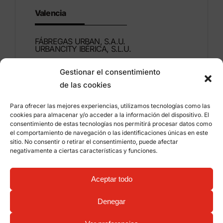
Valencia
FÁBREGAS URBAN, S.A.U.
URBANCITY IBÉRICA, S.L.U.
Gestionar el consentimiento
Montdúber, 3
de las cookies
46960 ALDAIA
Valencia – Spain
Para ofrecer las mejores experiencias, utilizamos tecnologías como las
cookies para almacenar y/o acceder a la información del dispositivo. El
+34 96 151 53 44
consentimiento de estas tecnologías nos permitirá procesar datos como
el comportamiento de navegación o las identificaciones únicas en este
info@grupfabregas.com
sitio. No consentir o retirar el consentimiento, puede afectar
negativamente a ciertas características y funciones.
Grup Fábregas
Distributor access
Legal Notice
Privacy policy
Aceptar todo
Information about cookies
©
2026 Grup Fábregas, S.L.U. – ECO Friendly urban
Denegar
equipment and furniture –
Web design: qualitystudio