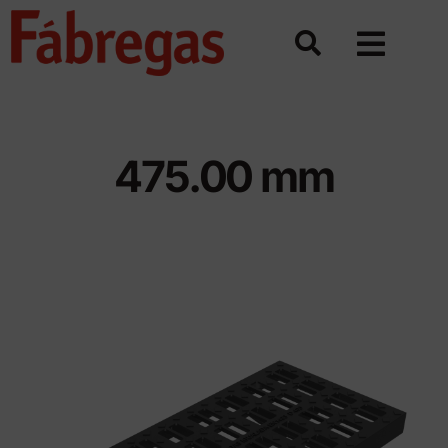
Skip
to
content
475.00 mm