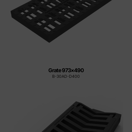
Grate 973×490
B-30AD-D400