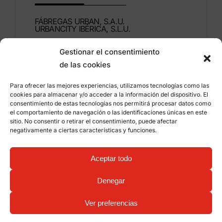
FÁBREGAS URBAN, S.A.U.
URBANCITY IBÉRICA, S.L.U.
Gestionar el consentimiento
Montdúber, 3
de las cookies
46960 ALDAIA
Valencia – Spain
Para ofrecer las mejores experiencias, utilizamos tecnologías como las
cookies para almacenar y/o acceder a la información del dispositivo. El
+34 96 151 53 44
consentimiento de estas tecnologías nos permitirá procesar datos como
el comportamiento de navegación o las identificaciones únicas en este
info@grupfabregas.com
sitio. No consentir o retirar el consentimiento, puede afectar
negativamente a ciertas características y funciones.
Grup Fábregas
Distributor access
Legal Notice
Privacy policy
Aceptar todo
Information about cookies
©
2026 Grup Fábregas, S.L.U. – ECO Friendly urban
Denegar
equipment and furniture –
Web design: qualitystudio
Ver preferencias