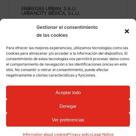
FÁBREGAS URBAN, S.A.U.
URBANCITY IBÉRICA, S.L.U.
Gestionar el consentimiento
Montdúber, 3
de las cookies
46960 ALDAIA
Valencia – Spain
Para ofrecer las mejores experiencias, utilizamos tecnologías como las
cookies para almacenar y/o acceder a la información del dispositivo. El
+34 96 151 53 44
consentimiento de estas tecnologías nos permitirá procesar datos como
el comportamiento de navegación o las identificaciones únicas en este
info@grupfabregas.com
sitio. No consentir o retirar el consentimiento, puede afectar
negativamente a ciertas características y funciones.
Grup Fábregas
Distributor access
Legal Notice
Privacy policy
Aceptar todo
Information about cookies
©
2026 Grup Fábregas, S.L.U. – ECO Friendly urban
Denegar
equipment and furniture –
Web design: qualitystudio
Ver preferencias
Information about cookies
Privacy policy
Legal Notice