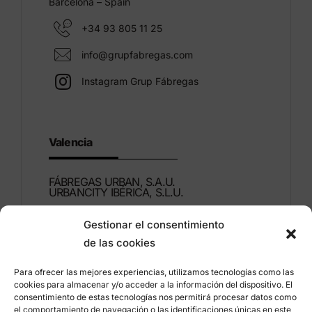
Barcelona – Spain
+34 93 805 11 25
info@grupfabregas.com
Instagram Grup Fábregas
Valencia
FÁBREGAS URBAN, S.A.U.
URBANCITY IBÉRICA, S.L.U.
Gestionar el consentimiento
Montdúber, 3
de las cookies
46960 ALDAIA
Valencia – Spain
Para ofrecer las mejores experiencias, utilizamos tecnologías como las
cookies para almacenar y/o acceder a la información del dispositivo. El
+34 96 151 53 44
consentimiento de estas tecnologías nos permitirá procesar datos como
el comportamiento de navegación o las identificaciones únicas en este