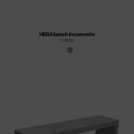
HEBA bench in concrete
C-1020