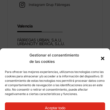
Instagram Grup Fábregas
Valencia
FÁBREGAS URBAN, S.A.U.
URBANCITY IBÉRICA, S.L.U.
Gestionar el consentimiento
Montdúber, 3
de las cookies
46960 ALDAIA
Valencia – Spain
Para ofrecer las mejores experiencias, utilizamos tecnologías como las
cookies para almacenar y/o acceder a la información del dispositivo. El
+34 96 151 53 44
consentimiento de estas tecnologías nos permitirá procesar datos como
el comportamiento de navegación o las identificaciones únicas en este
info@grupfabregas.com
sitio. No consentir o retirar el consentimiento, puede afectar
negativamente a ciertas características y funciones.
Grup Fábregas
Distributor access
Legal Notice
Privacy policy
Aceptar todo