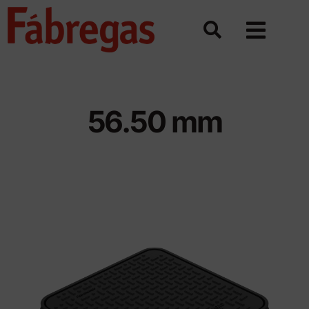
Skip
to
content
56.50 mm