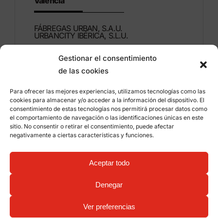
Valencia
FÁBREGAS URBAN, S.A.U.
URBANCITY IBÉRICA, S.L.U.
Gestionar el consentimiento
Montdúber, 3
de las cookies
46960 ALDAIA
Valencia – Spain
Para ofrecer las mejores experiencias, utilizamos tecnologías como las
cookies para almacenar y/o acceder a la información del dispositivo. El
+34 96 151 53 44
consentimiento de estas tecnologías nos permitirá procesar datos como
el comportamiento de navegación o las identificaciones únicas en este
info@grupfabregas.com
sitio. No consentir o retirar el consentimiento, puede afectar
negativamente a ciertas características y funciones.
Grup Fábregas
Distributor access
Legal Notice
Privacy policy
Aceptar todo
Information about cookies
©
2026 Grup Fábregas, S.L.U. – ECO Friendly urban
Denegar
equipment and furniture –
Web design: qualitystudio
Ver preferencias