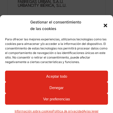
FÁBREGAS URBAN, S.A.U.
URBANCITY IBÉRICA, S.L.U.
Montdúber, 3
Gestionar el consentimiento
46960 ALDAIA
de las cookies
Valencia – España
Para ofrecer las mejores experiencias, utilizamos tecnologías como las
+34 96 151 53 44
cookies para almacenar y/o acceder a la información del dispositivo. El
consentimiento de estas tecnologías nos permitirá procesar datos como
info@grupfabregas.com
el comportamiento de navegación o las identificaciones únicas en este
sitio. No consentir o retirar el consentimiento, puede afectar
negativamente a ciertas características y funciones.
Grup Fábregas
Acceso distribuidores
Aviso legal
Política de privacidad
Aceptar todo
Información sobre cookies
©
2026 Grup Fábregas, S.L.U. – Equipamiento y
mobiliario urbano ECO Friendly –
Diseño web:
Denegar
qualitystudio
Ver preferencias
Información sobre cookies
Política de privacidad
Aviso legal