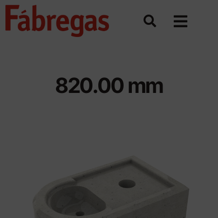
Saltar
al
contenido
820.00 mm