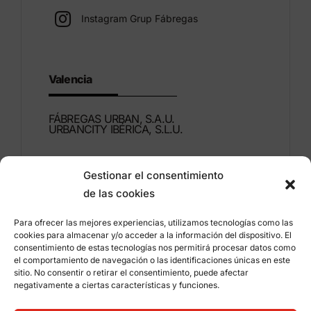
Instagram Grup Fábregas
Valencia
FÁBREGAS URBAN, S.A.U.
URBANCITY IBÉRICA, S.L.U.
Montdúber, 3
Gestionar el consentimiento
46960 ALDAIA
de las cookies
Valencia – España
Para ofrecer las mejores experiencias, utilizamos tecnologías como las
+34 96 151 53 44
cookies para almacenar y/o acceder a la información del dispositivo. El
consentimiento de estas tecnologías nos permitirá procesar datos como
info@grupfabregas.com
el comportamiento de navegación o las identificaciones únicas en este
sitio. No consentir o retirar el consentimiento, puede afectar
negativamente a ciertas características y funciones.
Grup Fábregas
Acceso distribuidores
Aviso legal
Política de privacidad