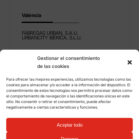
Valencia
FÁBREGAS URBAN, S.A.U.
URBANCITY IBÉRICA, S.L.U.
Montdúber, 3
Gestionar el consentimiento
46960 ALDAIA
de las cookies
Valencia – España
Para ofrecer las mejores experiencias, utilizamos tecnologías como las
+34 96 151 53 44
cookies para almacenar y/o acceder a la información del dispositivo. El
consentimiento de estas tecnologías nos permitirá procesar datos como
info@grupfabregas.com
el comportamiento de navegación o las identificaciones únicas en este
sitio. No consentir o retirar el consentimiento, puede afectar
negativamente a ciertas características y funciones.
Grup Fábregas
Acceso distribuidores
Aviso legal
Política de privacidad
Aceptar todo
Información sobre cookies
©
2026 Grup Fábregas, S.L.U. – Equipamiento y
mobiliario urbano ECO Friendly –
Diseño web:
Denegar