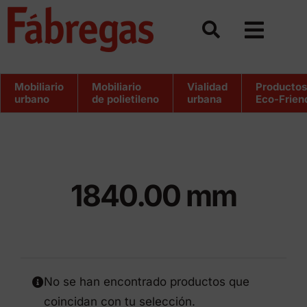
Saltar
al
contenido
Mobiliario
Mobiliario
Vialidad
Productos
urbano
de polietileno
urbana
Eco-Frien
1840.00 mm
No se han encontrado productos que
coincidan con tu selección.