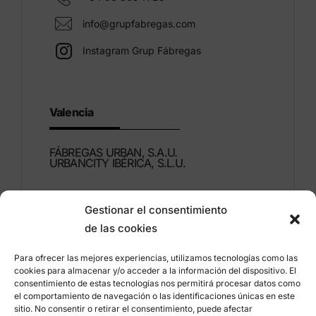
info@grupfabregas.com
Instagram Grup Fábregas
Valencia
FÁBREGAS URBAN, S.A.U.
URBANCITY IBÉRICA, S.L.U.
Montdúber, 3
Gestionar el consentimiento
46960 ALDAIA
de las cookies
Valencia – España
Para ofrecer las mejores experiencias, utilizamos tecnologías como las
+34 96 151 53 44
cookies para almacenar y/o acceder a la información del dispositivo. El
consentimiento de estas tecnologías nos permitirá procesar datos como
info@grupfabregas.com
el comportamiento de navegación o las identificaciones únicas en este
sitio. No consentir o retirar el consentimiento, puede afectar