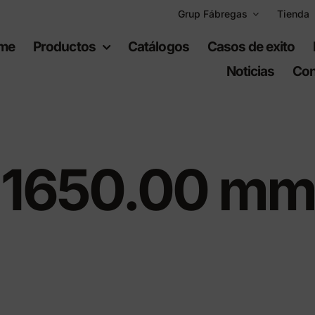
Grup Fábregas
Tienda
me
Productos
Catálogos
Casos de exito
Noticias
Con
1650.00 mm
uipamiento
Espacios
bano
recreativos
iario urbano
Juegos infantiles
ario de polietileno
Equipamiento deportiv
ad