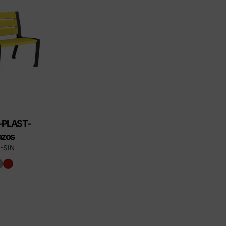
ctos Eco-Friendly
-PLAST-
azos
-SIN