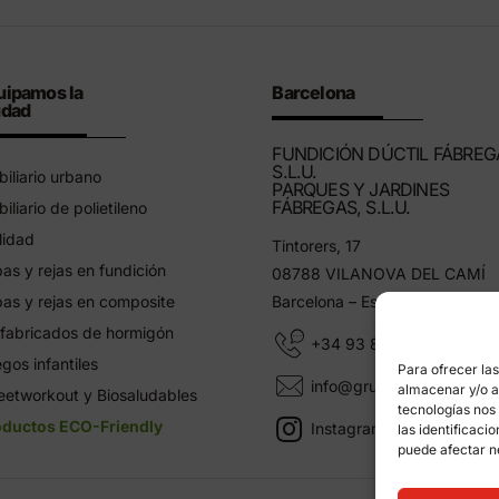
uipamos la
Barcelona
udad
FUNDICIÓN DÚCTIL FÁBREG
S.L.U.
iliario urbano
PARQUES Y JARDINES
FÁBREGAS, S.L.U.
iliario de polietileno
lidad
Tintorers, 17
as y rejas en fundición
08788 VILANOVA DEL CAMÍ
as y rejas en composite
Barcelona – España
fabricados de hormigón
+34 93 805 11 25
gos infantiles
Para ofrecer la
info@grupfabregas.com
almacenar y/o ac
eetworkout y Biosaludables
tecnologías nos
oductos ECO-Friendly
Instagram Grup Fábregas
las identificaci
puede afectar n