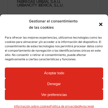
FÁBREGAS URBAN, S.A.U.
URBANCITY IBÉRICA, S.L.U.
Montdúber, 3
Gestionar el consentimiento
46960 ALDAIA
de las cookies
Valencia – España
Para ofrecer las mejores experiencias, utilizamos tecnologías como las
+34 96 151 53 44
cookies para almacenar y/o acceder a la información del dispositivo. El
consentimiento de estas tecnologías nos permitirá procesar datos como
info@grupfabregas.com
el comportamiento de navegación o las identificaciones únicas en este
sitio. No consentir o retirar el consentimiento, puede afectar
negativamente a ciertas características y funciones.
Grup Fábregas
Acceso distribuidores
Aviso legal
Política de privacidad
Aceptar todo
Información sobre cookies
©
2026 Grup Fábregas, S.L.U. – Equipamiento y
mobiliario urbano ECO Friendly –
Diseño web:
Denegar
qualitystudio
Ver preferencias
Información sobre cookies
Política de privacidad
Aviso legal