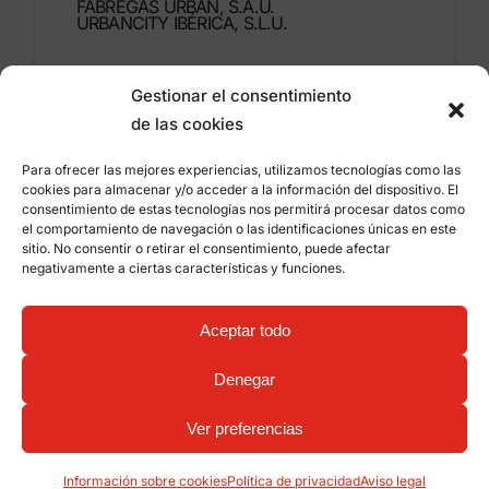
FÁBREGAS URBAN, S.A.U.
URBANCITY IBÉRICA, S.L.U.
Montdúber, 3
Gestionar el consentimiento
46960 ALDAIA
de las cookies
Valencia – España
Para ofrecer las mejores experiencias, utilizamos tecnologías como las
+34 96 151 53 44
cookies para almacenar y/o acceder a la información del dispositivo. El
consentimiento de estas tecnologías nos permitirá procesar datos como
info@grupfabregas.com
el comportamiento de navegación o las identificaciones únicas en este
sitio. No consentir o retirar el consentimiento, puede afectar
negativamente a ciertas características y funciones.
Grup Fábregas
Acceso distribuidores
Aviso legal
Política de privacidad
Aceptar todo
Información sobre cookies
©
2026 Grup Fábregas, S.L.U. – Equipamiento y
mobiliario urbano ECO Friendly –
Diseño web:
Denegar
qualitystudio
Ver preferencias
Información sobre cookies
Política de privacidad
Aviso legal