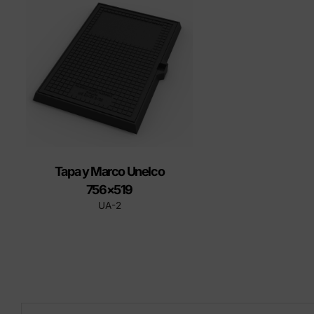
tapas
Produ
Tapa y Marco Unelco
756×519
UA-2