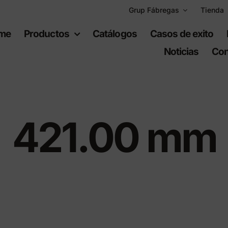
Grup Fábregas
Tienda
me
Productos
Catálogos
Casos de exito
Noticias
Con
421.00 mm
uipamiento
Espacios
bano
recreativos
iario urbano
Juegos infantiles
ario de polietileno
Equipamiento deportiv
ad