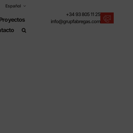
Español
+34 93 805 11 25
Proyectos
info@grupfabregas.com
tacto
Nuevos productos
Para un entorno urbano sostenible.
Descargar catálogos
Formato electrónico, más respetuoso.
Normas UNE-EN-124
Artículos adecuados para obra civil.
Información de Materiales
Productos fabricados para resistir.
Buscador avanzado
o
Un atajo para localizar productos.