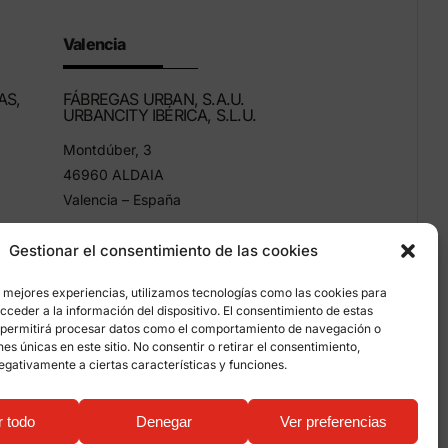
Valencia
AS,
FÁBREGAS URBAN, S.A.U.
URBANCITY IBÉRICA, S.L.U.
Montdúber, 3
46960 ALDAIA
Valencia – España
+34 96 151 53 44
Gestionar el consentimiento de las cookies
info@grupfabregas.com
s mejores experiencias, utilizamos tecnologías como las cookies para
ceder a la información del dispositivo. El consentimiento de estas
 permitirá procesar datos como el comportamiento de navegación o
ones únicas en este sitio. No consentir o retirar el consentimiento,
egativamente a ciertas características y funciones.
mación sobre cookies
r todo
Denegar
Ver preferencias