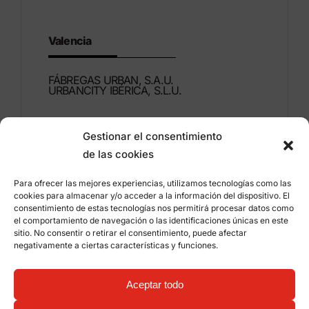
Valencia
FÁBREGAS URBAN, S.A.U.
URBANCITY IBÉRICA, S.L.U.
Montdúber, 3
Gestionar el consentimiento
46960 ALDAIA
de las cookies
Valencia – España
Para ofrecer las mejores experiencias, utilizamos tecnologías como las
+34 96 151 53 44
cookies para almacenar y/o acceder a la información del dispositivo. El
consentimiento de estas tecnologías nos permitirá procesar datos como
info@grupfabregas.com
el comportamiento de navegación o las identificaciones únicas en este
sitio. No consentir o retirar el consentimiento, puede afectar
negativamente a ciertas características y funciones.
Grup Fábregas
Acceso distribuidores
Aviso legal
Política de privacidad
Aceptar todo
Información sobre cookies
©
2026 Grup Fábregas, S.L.U. – Equipamiento y