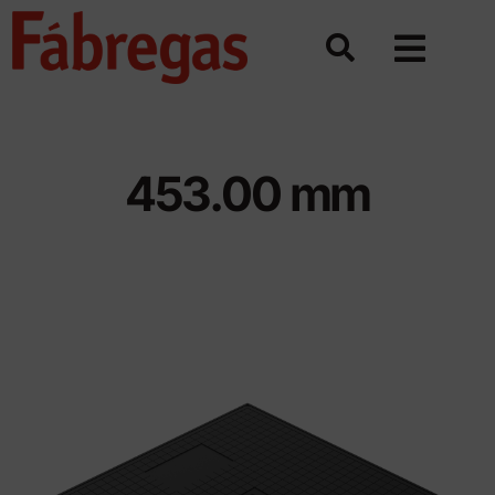
Saltar
al
contenido
453.00 mm