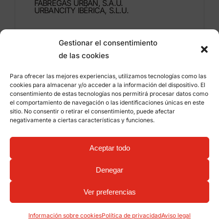
FÁBREGAS URBAN, S.A.U.
URBANCITY IBÉRICA, S.L.U.
Montdúber, 3
Gestionar el consentimiento
46960 ALDAIA
de las cookies
Valencia – España
Para ofrecer las mejores experiencias, utilizamos tecnologías como las
+34 96 151 53 44
cookies para almacenar y/o acceder a la información del dispositivo. El
consentimiento de estas tecnologías nos permitirá procesar datos como
info@grupfabregas.com
el comportamiento de navegación o las identificaciones únicas en este
sitio. No consentir o retirar el consentimiento, puede afectar
negativamente a ciertas características y funciones.
Grup Fábregas
Acceso distribuidores
Aviso legal
Política de privacidad
Aceptar todo
Información sobre cookies
©
2026 Grup Fábregas, S.L.U. – Equipamiento y
mobiliario urbano ECO Friendly –
Diseño web:
Denegar
qualitystudio
Ver preferencias
Información sobre cookies
Política de privacidad
Aviso legal