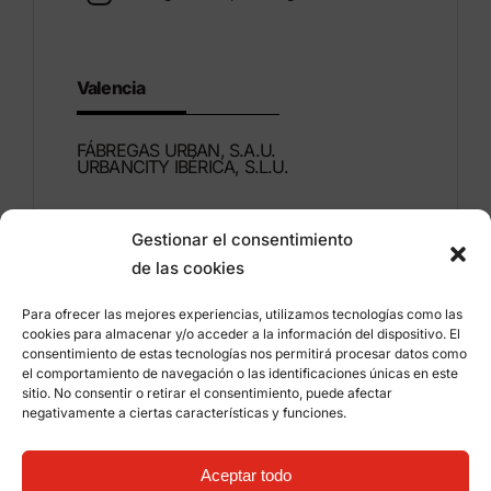
Valencia
FÁBREGAS URBAN, S.A.U.
URBANCITY IBÉRICA, S.L.U.
Montdúber, 3
Gestionar el consentimiento
46960 ALDAIA
de las cookies
Valencia – España
Para ofrecer las mejores experiencias, utilizamos tecnologías como las
+34 96 151 53 44
cookies para almacenar y/o acceder a la información del dispositivo. El
consentimiento de estas tecnologías nos permitirá procesar datos como
info@grupfabregas.com
el comportamiento de navegación o las identificaciones únicas en este
sitio. No consentir o retirar el consentimiento, puede afectar
negativamente a ciertas características y funciones.
Grup Fábregas
Acceso distribuidores
Aviso legal
Política de privacidad
Aceptar todo
Información sobre cookies