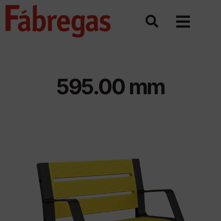
Saltar
al
contenido
595.00 mm