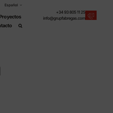
Español
+34 93 805 11 25
Proyectos
info@grupfabregas.com
tacto
Nuevos productos
Para un entorno urbano sostenible.
Descargar catálogos
m
Formato electrónico, más respetuoso.
Normas UNE-EN-124
Artículos adecuados para obra civil.
Información de Materiales
Productos fabricados para resistir.
Buscador avanzado
o
Un atajo para localizar productos.