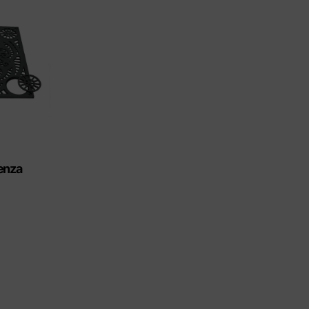
ctos Eco-Friendly
enza