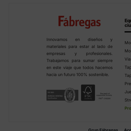
Eq
ci
Innovamos en diseños y
Mob
materiales para estar al lado de
Mob
empresas y profesionales.
Via
Trabajamos para sumar siempre
Tap
en este viaje que todos hacemos
hacia un futuro 100% sostenible.
Tap
Pre
Jue
Str
Pr
Grup Fábregas
Acc