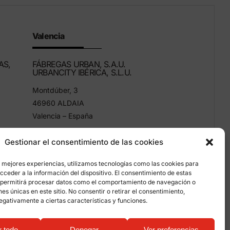
Valencia
AS,
FÁBREGAS URBAN, S.A.U.
URBANCITY IBÉRICA, S.L.U.
Montdúber, 3
46960 ALDAIA
Valencia – España
+34 96 151 53 44
Gestionar el consentimiento de las cookies
info@grupfabregas.com
s mejores experiencias, utilizamos tecnologías como las cookies para
ceder a la información del dispositivo. El consentimiento de estas
 permitirá procesar datos como el comportamiento de navegación o
ones únicas en este sitio. No consentir o retirar el consentimiento,
egativamente a ciertas características y funciones.
mación sobre cookies
r todo
Denegar
Ver preferencias