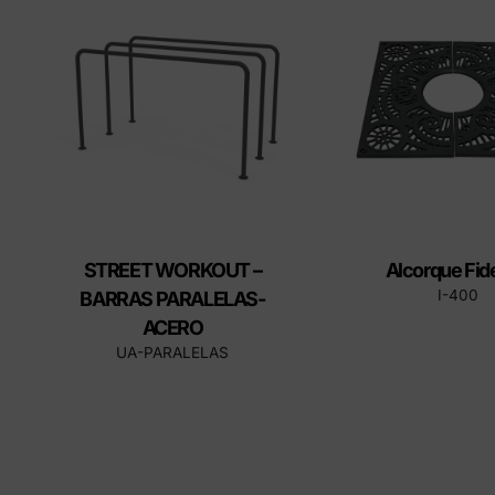
tapas
Produ
STREET WORKOUT –
Alcorque Fid
I-400
BARRAS PARALELAS-
ACERO
UA-PARALELAS