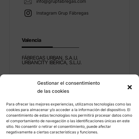
info@grupfabregas.com
Instagram Grup Fábregas
Valencia
FÁBREGAS URBAN, S.A.U.
URBANCITY IBÉRICA, S.L.U.
Montdúber, 3
Gestionar el consentimiento
46960 ALDAIA
de las cookies
Valencia – España
Para ofrecer las mejores experiencias, utilizamos tecnologías como las
+34 96 151 53 44
cookies para almacenar y/o acceder a la información del dispositivo. El
consentimiento de estas tecnologías nos permitirá procesar datos como
info@grupfabregas.com
el comportamiento de navegación o las identificaciones únicas en este
sitio. No consentir o retirar el consentimiento, puede afectar
negativamente a ciertas características y funciones.
Grup Fábregas
Acceso distribuidores