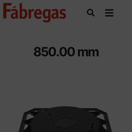
Saltar
al
contenido
850.00 mm