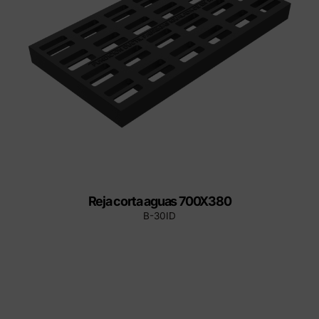
Reja corta aguas 700X380
B-30ID