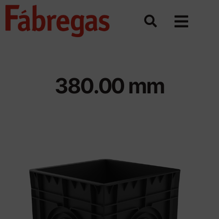
Saltar
al
contenido
380.00 mm