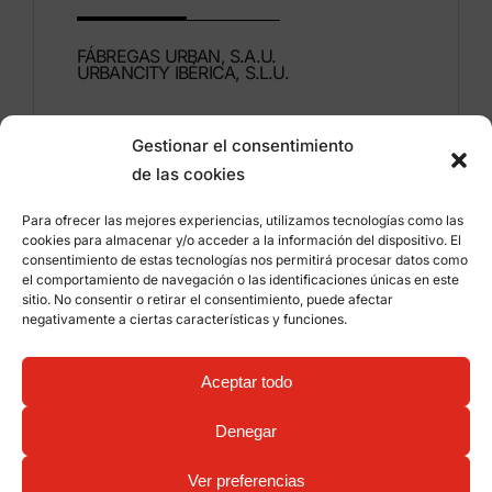
FÁBREGAS URBAN, S.A.U.
URBANCITY IBÉRICA, S.L.U.
Montdúber, 3
Gestionar el consentimiento
46960 ALDAIA
de las cookies
Valencia – España
Para ofrecer las mejores experiencias, utilizamos tecnologías como las
+34 96 151 53 44
cookies para almacenar y/o acceder a la información del dispositivo. El
consentimiento de estas tecnologías nos permitirá procesar datos como
info@grupfabregas.com
el comportamiento de navegación o las identificaciones únicas en este
sitio. No consentir o retirar el consentimiento, puede afectar
negativamente a ciertas características y funciones.
Grup Fábregas
Acceso distribuidores
Aviso legal
Política de privacidad
Aceptar todo
Información sobre cookies
©
2026 Grup Fábregas, S.L.U. – Equipamiento y
mobiliario urbano ECO Friendly –
Diseño web:
Denegar
qualitystudio
Ver preferencias