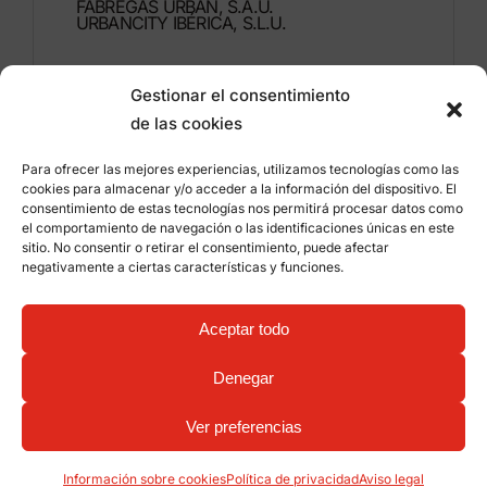
FÁBREGAS URBAN, S.A.U.
URBANCITY IBÉRICA, S.L.U.
Montdúber, 3
Gestionar el consentimiento
46960 ALDAIA
de las cookies
Valencia – España
Para ofrecer las mejores experiencias, utilizamos tecnologías como las
+34 96 151 53 44
cookies para almacenar y/o acceder a la información del dispositivo. El
consentimiento de estas tecnologías nos permitirá procesar datos como
info@grupfabregas.com
el comportamiento de navegación o las identificaciones únicas en este
sitio. No consentir o retirar el consentimiento, puede afectar
negativamente a ciertas características y funciones.
Grup Fábregas
Acceso distribuidores
Aviso legal
Política de privacidad
Aceptar todo
Información sobre cookies
©
2026 Grup Fábregas, S.L.U. – Equipamiento y
mobiliario urbano ECO Friendly –
Diseño web:
Denegar
qualitystudio
Ver preferencias
Información sobre cookies
Política de privacidad
Aviso legal