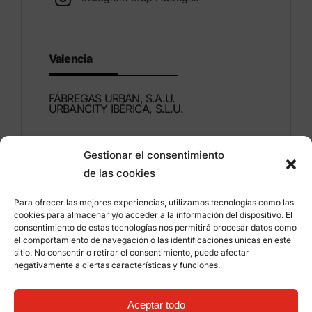
Valencia
FÁBREGAS URBAN, S.A.U.
URBANCITY IBÉRICA, S.L.U.
Montdúber, 3
Gestionar el consentimiento
46960 ALDAIA
de las cookies
Valencia – España
Para ofrecer las mejores experiencias, utilizamos tecnologías como las
+34 96 151 53 44
cookies para almacenar y/o acceder a la información del dispositivo. El
consentimiento de estas tecnologías nos permitirá procesar datos como
info@grupfabregas.com
el comportamiento de navegación o las identificaciones únicas en este
sitio. No consentir o retirar el consentimiento, puede afectar
negativamente a ciertas características y funciones.
Grup Fábregas
Acceso distribuidores
Aviso legal
Política de privacidad
Aceptar todo
Información sobre cookies