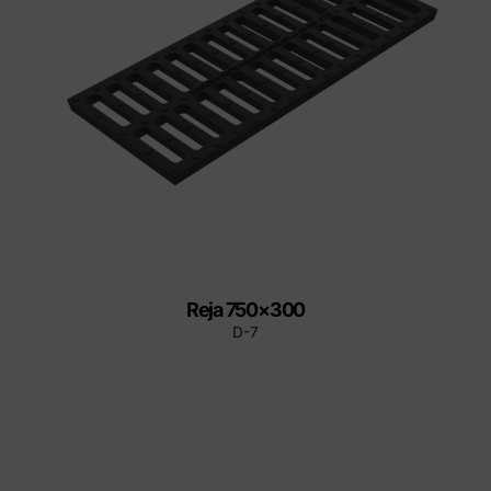
Reja 750×300
D-7