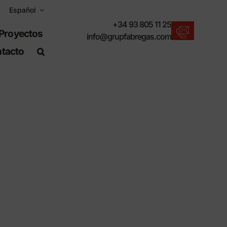
Español
+34 93 805 11 25
Proyectos
info@grupfabregas.com
tacto
Nuevos productos
Para un entorno urbano sostenible.
Descargar catálogos
Formato electrónico, más respetuoso.
Normas UNE-EN-124
Artículos adecuados para obra civil.
Información de Materiales
Productos fabricados para resistir.
Buscador avanzado
o
Un atajo para localizar productos.