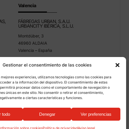
Valencia
AS,
FÁBREGAS URBAN, S.A.U.
URBANCITY IBÉRICA, S.L.U.
Montdúber, 3
46960 ALDAIA
Valencia – España
+34 96 151 53 44
Gestionar el consentimiento de las cookies
info@grupfabregas.com
s mejores experiencias, utilizamos tecnologías como las cookies para
ceder a la información del dispositivo. El consentimiento de estas
 permitirá procesar datos como el comportamiento de navegación o
ones únicas en este sitio. No consentir o retirar el consentimiento,
egativamente a ciertas características y funciones.
mación sobre cookies
r todo
Denegar
Ver preferencias
 qualitystudio
Información sobre cookies
Política de privacidad
Aviso legal