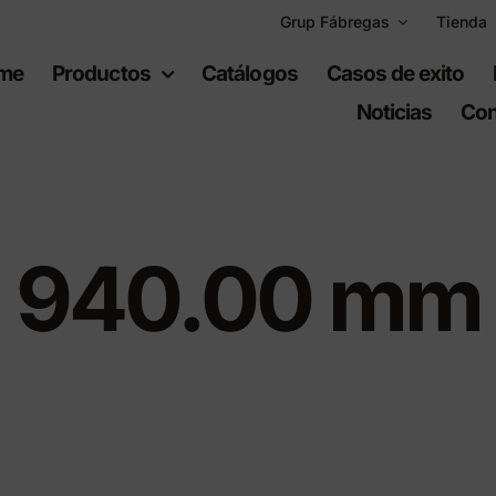
Grup Fábregas
Tienda
me
Productos
Catálogos
Casos de exito
Noticias
Con
940.00 mm
uipamiento
Espacios
bano
recreativos
iario urbano
Juegos infantiles
ario de polietileno
Equipamiento deportiv
ad