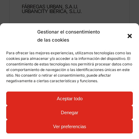
FÁBREGAS URBAN, S.A.U.
URBANCITY IBÉRICA, S.L.U.
Montdúber, 3
Gestionar el consentimiento
46960 ALDAIA
de las cookies
Valencia – España
Para ofrecer las mejores experiencias, utilizamos tecnologías como las
+34 96 151 53 44
cookies para almacenar y/o acceder a la información del dispositivo. El
consentimiento de estas tecnologías nos permitirá procesar datos como
info@grupfabregas.com
el comportamiento de navegación o las identificaciones únicas en este
sitio. No consentir o retirar el consentimiento, puede afectar
negativamente a ciertas características y funciones.
Grup Fábregas
Acceso distribuidores
Aviso legal
Política de privacidad
Aceptar todo
Información sobre cookies
©
2026 Grup Fábregas, S.L.U. – Equipamiento y
mobiliario urbano ECO Friendly –
Diseño web:
Denegar
qualitystudio
Ver preferencias