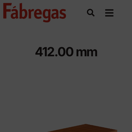
Saltar
al
contenido
412.00 mm