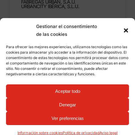
FÁBREGAS URBAN, S.A.U.
URBANCITY IBÉRICA, S.L.U.
Montdúber, 3
Gestionar el consentimiento
46960 ALDAIA
de las cookies
Valencia – España
Para ofrecer las mejores experiencias, utilizamos tecnologías como las
+34 96 151 53 44
cookies para almacenar y/o acceder a la información del dispositivo. El
consentimiento de estas tecnologías nos permitirá procesar datos como
info@grupfabregas.com
el comportamiento de navegación o las identificaciones únicas en este
sitio. No consentir o retirar el consentimiento, puede afectar
negativamente a ciertas características y funciones.
Grup Fábregas
Acceso distribuidores
Aviso legal
Política de privacidad
Aceptar todo
Información sobre cookies
©
2026 Grup Fábregas, S.L.U. – Equipamiento y
mobiliario urbano ECO Friendly –
Diseño web:
Denegar
qualitystudio
Ver preferencias
Información sobre cookies
Política de privacidad
Aviso legal