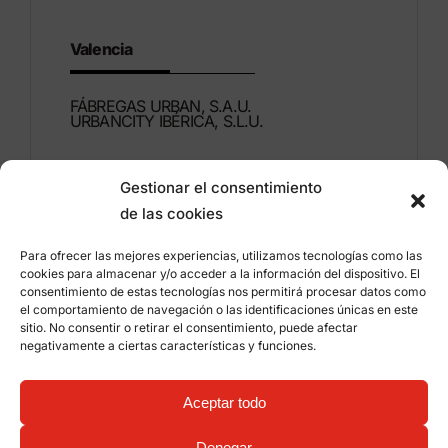
Valencia
FÁBREGAS URBAN, S.A.U.
URBANCITY IBÉRICA, S.L.U.
Montdúber, 3
Gestionar el consentimiento
46960 ALDAIA
de las cookies
Valencia – España
Para ofrecer las mejores experiencias, utilizamos tecnologías como las
+34 96 151 53 44
cookies para almacenar y/o acceder a la información del dispositivo. El
consentimiento de estas tecnologías nos permitirá procesar datos como
info@grupfabregas.com
el comportamiento de navegación o las identificaciones únicas en este
sitio. No consentir o retirar el consentimiento, puede afectar
negativamente a ciertas características y funciones.
Grup Fábregas
Acceso distribuidores
Aviso legal
Política de privacidad
Aceptar todo
Información sobre cookies
©
2026 Grup Fábregas, S.L.U. – Equipamiento y
mobiliario urbano ECO Friendly –
Diseño web:
Denegar